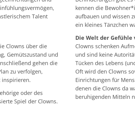
infühlungsvermögen,
kennen die Bewohner*
̈nstlerischem Talent
aufbauen und wissen zu
ein kleines Tänzchen w
Die Welt der Gefühle 
die Clowns über die
Clowns schenken Aufme
ung, Gemütszustand und
und sind keine Autoritä
 Anschließend gehen die
Tücken des Lebens (u
lan zu verfolgen,
Oft wird den Clowns so
 inspirieren.
Einrichtungen für Mens
denen die Clowns da w
gehörige oder des
beruhigenden Mitteln ni
ierte Spiel der Clowns.