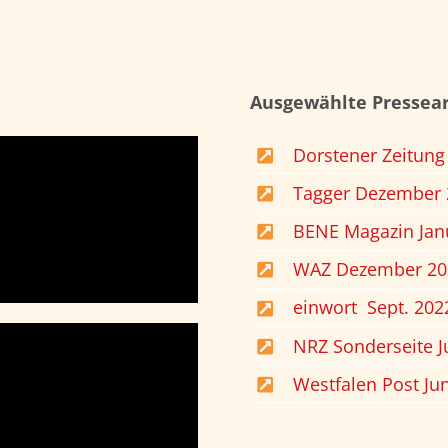
Ausgewählte Pressear
Dorstener Zeitung
Tagger Dezember 
BENE Magazin Jan
WAZ Dezember 20
einwort Sept. 202
NRZ Sonderseite J
Westfalen Post Ju